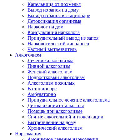
Капельница от похмелья
Вывод из запоя на дому
Вывод из запоя в стационаре
Детоксикация организма
Нарколог на дом
Консультация нарколога
Принудительный вывод из запоя
Наркологический диспансер
Частный вытрезвитель
Алкоголизм
Лечение алкоголизма
Пивной алкоголизм
Женский алкоголизм
Подростковый алкоголизм
Алкоголизм пожилых
В стационаре
Амбулаторно
Принудительное лечение алкоголизма
Детоксикация от алкоголя
Помощь при алкоголизме
Снятие алкогольной интоксикации
Вытрезвление на дому
Хронический алкоголизм
Наркомания
Анонимное лечение наркомании