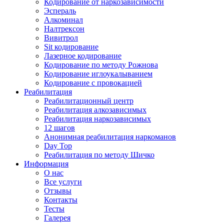
Кодирование от наркозависимости
Эспераль
Алкоминал
Налтрексон
Вивитрол
Sit кодирование
Лазерное кодирование
Кодирование по методу Рожнова
Кодирование иглоукалыванием
Кодирование с провокацией
Реабилитация
Реабилитационный центр
Реабилитация алкозависимых
Реабилитация наркозависимых
12 шагов
Анонимная реабилитация наркоманов
Day Top
Реабилитация по методу Шичко
Информация
О нас
Все услуги
Отзывы
Контакты
Тесты
Галерея