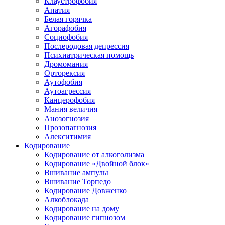
Клаустрофобия
Апатия
Белая горячка
Агорафобия
Социофобия
Послеродовая депрессия
Психиатрическая помощь
Дромомания
Орторексия
Аутофобия
Аутоагрессия
Канцерофобия
Мания величия
Анозогнозия
Прозопагнозия
Алекситимия
Кодирование
Кодирование от алкоголизма
Кодирование «Двойной блок»
Вшивание ампулы
Вшивание Торпедо
Кодирование Довженко
Алкоблокада
Кодирование на дому
Кодирование гипнозом