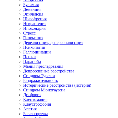
Булимия
Деменция
Эпилепсия
Шизофрения
Неврастения
Ипохондрия
Стресс
Гипомания
Дереализация, деперсонализация
Психопатии
Галлюцинации
Психоз
Паранойа
Мания преследования
Депрессивные расстройства
Синдром Туретта
Раздражительность
Истерические расстройства (истерия)
Синдром Мюнхгаузена
Дисфория
Клептомания
Клаустрофобия
Апатия
Белая горячка