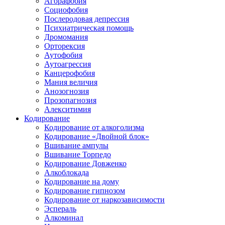
Агорафобия
Социофобия
Послеродовая депрессия
Психиатрическая помощь
Дромомания
Орторексия
Аутофобия
Аутоагрессия
Канцерофобия
Мания величия
Анозогнозия
Прозопагнозия
Алекситимия
Кодирование
Кодирование от алкоголизма
Кодирование «Двойной блок»
Вшивание ампулы
Вшивание Торпедо
Кодирование Довженко
Алкоблокада
Кодирование на дому
Кодирование гипнозом
Кодирование от наркозависимости
Эспераль
Алкоминал