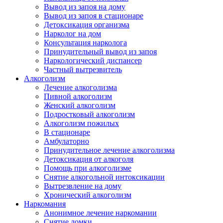
Вывод из запоя на дому
Вывод из запоя в стационаре
Детоксикация организма
Нарколог на дом
Консультация нарколога
Принудительный вывод из запоя
Наркологический диспансер
Частный вытрезвитель
Алкоголизм
Лечение алкоголизма
Пивной алкоголизм
Женский алкоголизм
Подростковый алкоголизм
Алкоголизм пожилых
В стационаре
Амбулаторно
Принудительное лечение алкоголизма
Детоксикация от алкоголя
Помощь при алкоголизме
Снятие алкогольной интоксикации
Вытрезвление на дому
Хронический алкоголизм
Наркомания
Анонимное лечение наркомании
Снятие ломки