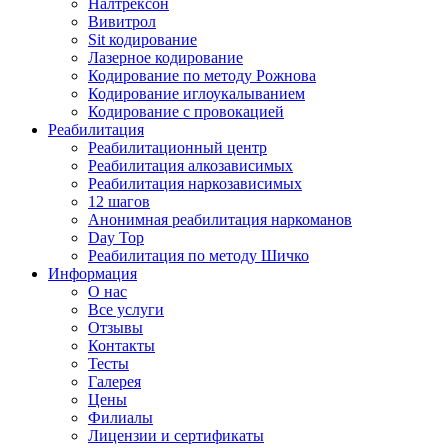
Налтрексон
Вивитрол
Sit кодирование
Лазерное кодирование
Кодирование по методу Рожнова
Кодирование иглоукалыванием
Кодирование с провокацией
Реабилитация
Реабилитационный центр
Реабилитация алкозависимых
Реабилитация наркозависимых
12 шагов
Анонимная реабилитация наркоманов
Day Top
Реабилитация по методу Шичко
Информация
О нас
Все услуги
Отзывы
Контакты
Тесты
Галерея
Цены
Филиалы
Лицензии и сертификаты