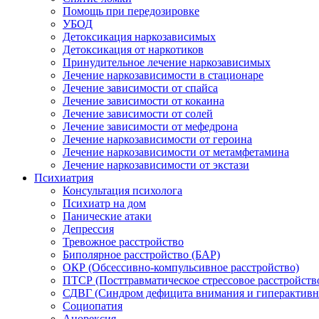
Помощь при передозировке
УБОД
Детоксикация наркозависимых
Детоксикация от наркотиков
Принудительное лечение наркозависимых
Лечение наркозависимости в стационаре
Лечение зависимости от спайса
Лечение зависимости от кокаина
Лечение зависимости от солей
Лечение зависимости от мефедрона
Лечение наркозависимости от героина
Лечение наркозависимости от метамфетамина
Лечение наркозависимости от экстази
Психиатрия
Консультация психолога
Психиатр на дом
Панические атаки
Депрессия
Тревожное расстройство
Биполярное расстройство (БАР)
ОКР (Обсессивно-компульсивное расстройство)
ПТСР (Посттравматическое стрессовое расстройств
СДВГ (Синдром дефицита внимания и гиперактивн
Социопатия
Анорексия