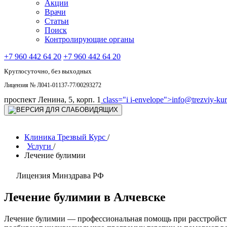
Акции
Врачи
Статьи
Поиск
Контролирующие органы
+7 960 442 64 20
+7 960 442 64 20
Круглосуточно, без выходных
Лицензия № Л041-01137-77/00293272
проспект Ленина, 5, корп. 1
class="i i-envelope">
info@trezviy-kurs
Клиника Трезвый Курс
/
Услуги
/
Лечение булимии
Лицензия Минздрава РФ
Лечение булимии в Алчевске
Лечение булимии — профессиональная помощь при расстройств