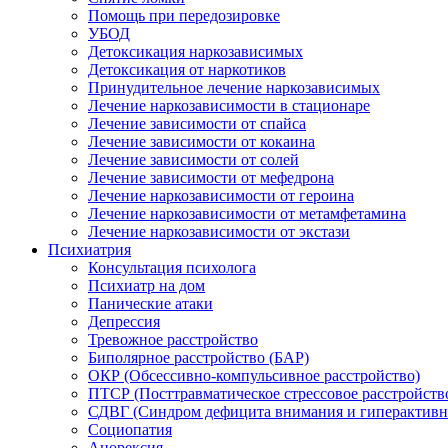
Помощь при передозировке
УБОД
Детоксикация наркозависимых
Детоксикация от наркотиков
Принудительное лечение наркозависимых
Лечение наркозависимости в стационаре
Лечение зависимости от спайса
Лечение зависимости от кокаина
Лечение зависимости от солей
Лечение зависимости от мефедрона
Лечение наркозависимости от героина
Лечение наркозависимости от метамфетамина
Лечение наркозависимости от экстази
Психиатрия
Консультация психолога
Психиатр на дом
Панические атаки
Депрессия
Тревожное расстройство
Биполярное расстройство (БАР)
ОКР (Обсессивно-компульсивное расстройство)
ПТСР (Посттравматическое стрессовое расстройств
СДВГ (Синдром дефицита внимания и гиперактивн
Социопатия
Анорексия