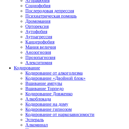
Агорафобия
Социофобия
Послеродовая депрессия
Психиатрическая помощь
Дромомания
Орторексия
Аутофобия
Аутоагрессия
Канцерофобия
Мания величия
Анозогнозия
Прозопагнозия
Алекситимия
Кодирование
Кодирование от алкоголизма
Кодирование «Двойной блок»
Вшивание ампулы
Вшивание Торпедо
Кодирование Довженко
Алкоблокада
Кодирование на дому
Кодирование гипнозом
Кодирование от наркозависимости
Эспераль
Алкоминал