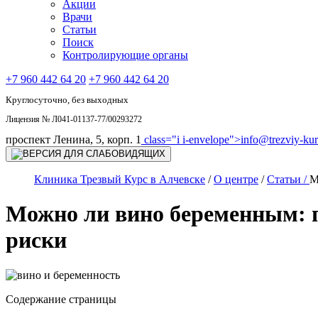
Акции
Врачи
Статьи
Поиск
Контролирующие органы
+7 960 442 64 20
+7 960 442 64 20
Круглосуточно, без выходных
Лицензия № Л041-01137-77/00293272
проспект Ленина, 5, корп. 1
class="i i-envelope">
info@trezviy-kurs
Клиника Трезвый Курс в Алчевске
/
О центре
/
Статьи /
М
Можно ли вино беременным: п
риски
Содержание страницы