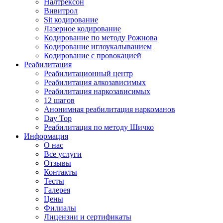
Налтрексон
Вивитрол
Sit кодирование
Лазерное кодирование
Кодирование по методу Рожнова
Кодирование иглоукалыванием
Кодирование с провокацией
Реабилитация
Реабилитационный центр
Реабилитация алкозависимых
Реабилитация наркозависимых
12 шагов
Анонимная реабилитация наркоманов
Day Top
Реабилитация по методу Шичко
Информация
О нас
Все услуги
Отзывы
Контакты
Тесты
Галерея
Цены
Филиалы
Лицензии и сертификаты