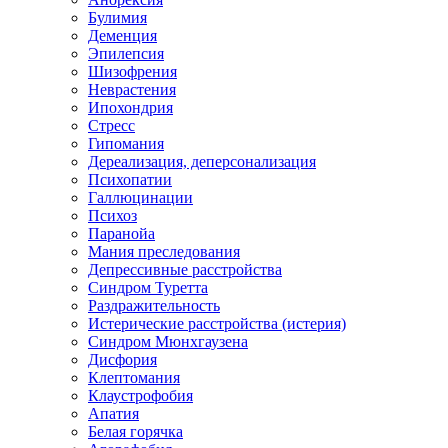
Булимия
Деменция
Эпилепсия
Шизофрения
Неврастения
Ипохондрия
Стресс
Гипомания
Дереализация, деперсонализация
Психопатии
Галлюцинации
Психоз
Паранойа
Мания преследования
Депрессивные расстройства
Синдром Туретта
Раздражительность
Истерические расстройства (истерия)
Синдром Мюнхгаузена
Дисфория
Клептомания
Клаустрофобия
Апатия
Белая горячка