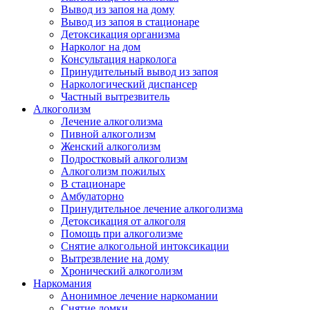
Вывод из запоя на дому
Вывод из запоя в стационаре
Детоксикация организма
Нарколог на дом
Консультация нарколога
Принудительный вывод из запоя
Наркологический диспансер
Частный вытрезвитель
Алкоголизм
Лечение алкоголизма
Пивной алкоголизм
Женский алкоголизм
Подростковый алкоголизм
Алкоголизм пожилых
В стационаре
Амбулаторно
Принудительное лечение алкоголизма
Детоксикация от алкоголя
Помощь при алкоголизме
Снятие алкогольной интоксикации
Вытрезвление на дому
Хронический алкоголизм
Наркомания
Анонимное лечение наркомании
Снятие ломки