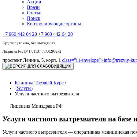
Акции
Врачи
Статьи
Поиск
Контролирующие органы
+7 960 442 64 20
+7 960 442 64 20
Круглосуточно, без выходных
Лицензия № Л041-01137-77/00293272
проспект Ленина, 5, корп. 1
class="i i-envelope">
info@trezviy-kurs
Клиника Трезвый Курс
/
Услуги
/
Услуги частного вытрезвителя
Лицензия Минздрава РФ
Услуги частного вытрезвителя на базе
Услуги частного вытрезвителя — оперативная медицинская по