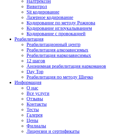
Налтрексон
Вивитрол
Sit кодирование
Лазерное кодирование
Кодирование по методу Рожнова
Кодирование иглоукалыванием
Кодирование с провокацией
Реабилитация
Реабилитационный центр
Реабилитация алкозависимых
Реабилитация наркозависимых
12 шагов
Анонимная реабилитация наркоманов
Day Top
Реабилитация по методу Шичко
Информация
О нас
Все услуги
Отзывы
Контакты
Тесты
Галерея
Цены
Филиалы
Лицензии и сертификаты