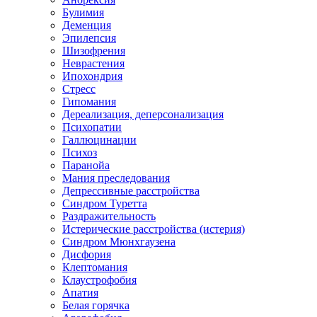
Булимия
Деменция
Эпилепсия
Шизофрения
Неврастения
Ипохондрия
Стресс
Гипомания
Дереализация, деперсонализация
Психопатии
Галлюцинации
Психоз
Паранойа
Мания преследования
Депрессивные расстройства
Синдром Туретта
Раздражительность
Истерические расстройства (истерия)
Синдром Мюнхгаузена
Дисфория
Клептомания
Клаустрофобия
Апатия
Белая горячка