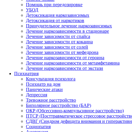
Помощь при передозировке
УБОД
Детоксикация наркозависимых
Детоксикация от наркотиков
Принудительное лечение наркозависимых
Лечение наркозависимости в стационаре
Лечение зависимости от спайса
Лечение зависимости от кокаина
Лечение зависимости от солей
Лечение зависимости от мефедрона
Лечение наркозависимости от героина
Лечение наркозависимости от метамфетамина
Лечение наркозависимости от экстази
Психиатрия
Консультация психолога
Психиатр на дом
Панические атаки
Депрессия
Тревожное расстройство
Биполярное расстройство (БАР)
ОКР (Обсессивно-компульсивное расстройство)
ПТСР (Посттравматическое стрессовое расстройств
СДВГ (Синдром дефицита внимания и гиперактивн
Социопатия
Анорексия