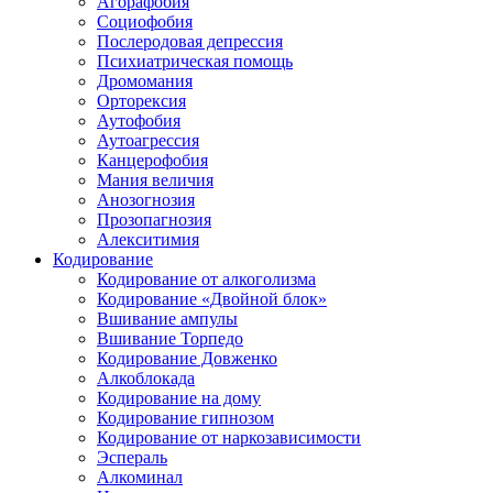
Агорафобия
Социофобия
Послеродовая депрессия
Психиатрическая помощь
Дромомания
Орторексия
Аутофобия
Аутоагрессия
Канцерофобия
Мания величия
Анозогнозия
Прозопагнозия
Алекситимия
Кодирование
Кодирование от алкоголизма
Кодирование «Двойной блок»
Вшивание ампулы
Вшивание Торпедо
Кодирование Довженко
Алкоблокада
Кодирование на дому
Кодирование гипнозом
Кодирование от наркозависимости
Эспераль
Алкоминал