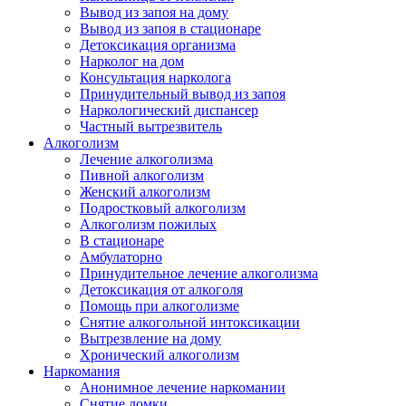
Вывод из запоя на дому
Вывод из запоя в стационаре
Детоксикация организма
Нарколог на дом
Консультация нарколога
Принудительный вывод из запоя
Наркологический диспансер
Частный вытрезвитель
Алкоголизм
Лечение алкоголизма
Пивной алкоголизм
Женский алкоголизм
Подростковый алкоголизм
Алкоголизм пожилых
В стационаре
Амбулаторно
Принудительное лечение алкоголизма
Детоксикация от алкоголя
Помощь при алкоголизме
Снятие алкогольной интоксикации
Вытрезвление на дому
Хронический алкоголизм
Наркомания
Анонимное лечение наркомании
Снятие ломки