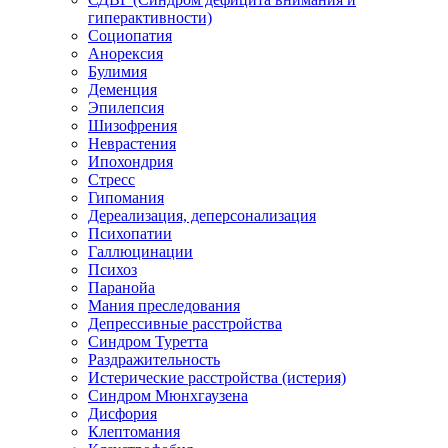
гиперактивности)
Социопатия
Анорексия
Булимия
Деменция
Эпилепсия
Шизофрения
Неврастения
Ипохондрия
Стресс
Гипомания
Дереализация, деперсонализация
Психопатии
Галлюцинации
Психоз
Паранойа
Мания преследования
Депрессивные расстройства
Синдром Туретта
Раздражительность
Истерические расстройства (истерия)
Синдром Мюнхгаузена
Дисфория
Клептомания