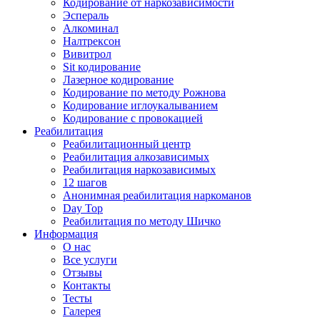
Кодирование от наркозависимости
Эспераль
Алкоминал
Налтрексон
Вивитрол
Sit кодирование
Лазерное кодирование
Кодирование по методу Рожнова
Кодирование иглоукалыванием
Кодирование с провокацией
Реабилитация
Реабилитационный центр
Реабилитация алкозависимых
Реабилитация наркозависимых
12 шагов
Анонимная реабилитация наркоманов
Day Top
Реабилитация по методу Шичко
Информация
О нас
Все услуги
Отзывы
Контакты
Тесты
Галерея