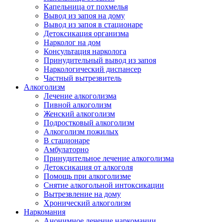
Капельница от похмелья
Вывод из запоя на дому
Вывод из запоя в стационаре
Детоксикация организма
Нарколог на дом
Консультация нарколога
Принудительный вывод из запоя
Наркологический диспансер
Частный вытрезвитель
Алкоголизм
Лечение алкоголизма
Пивной алкоголизм
Женский алкоголизм
Подростковый алкоголизм
Алкоголизм пожилых
В стационаре
Амбулаторно
Принудительное лечение алкоголизма
Детоксикация от алкоголя
Помощь при алкоголизме
Снятие алкогольной интоксикации
Вытрезвление на дому
Хронический алкоголизм
Наркомания
Анонимное лечение наркомании