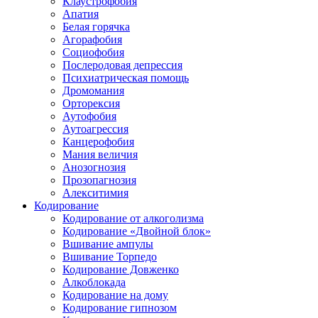
Клаустрофобия
Апатия
Белая горячка
Агорафобия
Социофобия
Послеродовая депрессия
Психиатрическая помощь
Дромомания
Орторексия
Аутофобия
Аутоагрессия
Канцерофобия
Мания величия
Анозогнозия
Прозопагнозия
Алекситимия
Кодирование
Кодирование от алкоголизма
Кодирование «Двойной блок»
Вшивание ампулы
Вшивание Торпедо
Кодирование Довженко
Алкоблокада
Кодирование на дому
Кодирование гипнозом