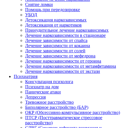
Снятие ломки
Помощь при передозировке
УБОД
Детоксикация наркозависимых
Детоксикация от наркотиков
Принудительное лечение наркозависимых
Лечение наркозависимости в стационаре
Лечение зависимости от спайса
Лечение зависимости от кокаина
Лечение зависимости от солей
Лечение зависимости от мефедрона
Лечение наркозависимости от героина
Лечение наркозависимости от метамфетамина
Лечение наркозависимости от экстази
Психиатрия
Консультация психолога
Психиатр на дом
Панические атаки
Депрессия
Тревожное расстройство
Биполярное расстройство (БАР)
ОКР (Обсессивно-компульсивное расстройство)
ПТСР (Посттравматическое стрессовое
расстройство)
СДВГ (Синдром дефицита внимания и