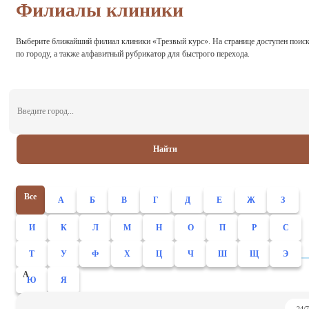
Филиалы клиники
Выберите ближайший филиал клиники «Трезвый курс». На странице доступен поис
по городу, а также алфавитный рубрикатор для быстрого перехода.
Найти
Все
А
Б
В
Г
Д
Е
Ж
З
И
К
Л
М
Н
О
П
Р
С
Т
У
Ф
Х
Ц
Ч
Ш
Щ
Э
А
Ю
Я
24/7