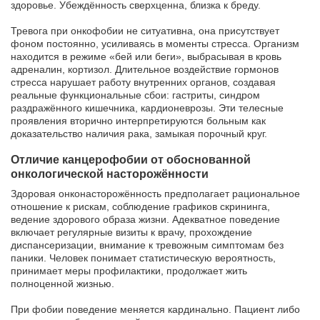
здоровье. Убеждённость сверхценна, близка к бреду.
Тревога при онкофобии не ситуативна, она присутствует
фоном постоянно, усиливаясь в моменты стресса. Организм
находится в режиме «бей или беги», выбрасывая в кровь
адреналин, кортизол. Длительное воздействие гормонов
стресса нарушает работу внутренних органов, создавая
реальные функциональные сбои: гастриты, синдром
раздражённого кишечника, кардионеврозы. Эти телесные
проявления вторично интерпретируются больным как
доказательство наличия рака, замыкая порочный круг.
Отличие канцерофобии от обоснованной
онкологической насторожённости
Здоровая онконасторожённость предполагает рациональное
отношение к рискам, соблюдение графиков скрининга,
ведение здорового образа жизни. Адекватное поведение
включает регулярные визиты к врачу, прохождение
диспансеризации, внимание к тревожным симптомам без
паники. Человек понимает статистическую вероятность,
принимает меры профилактики, продолжает жить
полноценной жизнью.
При фобии поведение меняется кардинально. Пациент либо