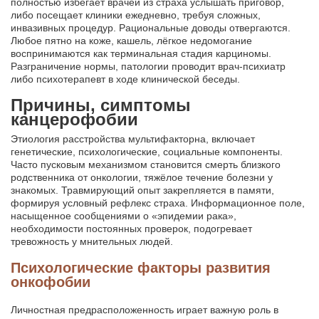
полностью избегает врачей из страха услышать приговор,
либо посещает клиники ежедневно, требуя сложных,
инвазивных процедур. Рациональные доводы отвергаются.
Любое пятно на коже, кашель, лёгкое недомогание
воспринимаются как терминальная стадия карциномы.
Разграничение нормы, патологии проводит врач-психиатр
либо психотерапевт в ходе клинической беседы.
Причины, симптомы
канцерофобии
Этиология расстройства мультифакторна, включает
генетические, психологические, социальные компоненты.
Часто пусковым механизмом становится смерть близкого
родственника от онкологии, тяжёлое течение болезни у
знакомых. Травмирующий опыт закрепляется в памяти,
формируя условный рефлекс страха. Информационное поле,
насыщенное сообщениями о «эпидемии рака»,
необходимости постоянных проверок, подогревает
тревожность у мнительных людей.
Психологические факторы развития
онкофобии
Личностная предрасположенность играет важную роль в