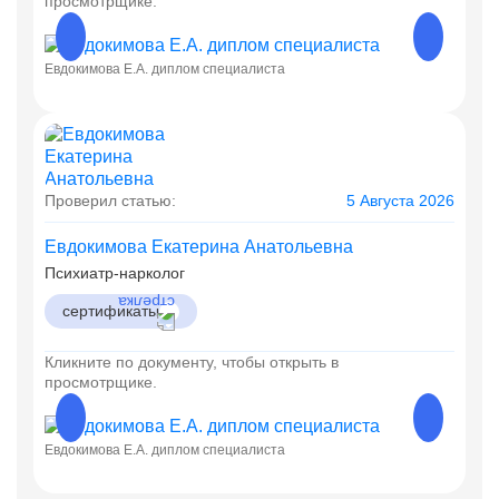
просмотрщике.
Евдокимова Е.А. диплом специалиста
Евдоки
Проверил статью:
5 Августа 2026
Евдокимова Екатерина Анатольевна
Психиатр-нарколог
сертификаты
Кликните по документу, чтобы открыть в
просмотрщике.
Евдокимова Е.А. диплом специалиста
Евдоки