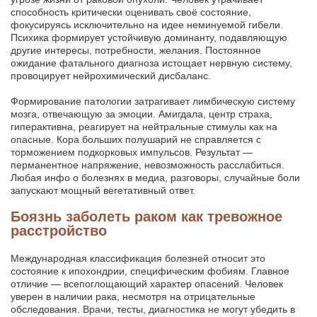
способность критически оценивать своё состояние,
фокусируясь исключительно на идее неминуемой гибели.
Психика формирует устойчивую доминанту, подавляющую
другие интересы, потребности, желания. Постоянное
ожидание фатального диагноза истощает нервную систему,
провоцирует нейрохимический дисбаланс.
Формирование патологии затрагивает лимбическую систему
мозга, отвечающую за эмоции. Амигдала, центр страха,
гиперактивна, реагирует на нейтральные стимулы как на
опасные. Кора больших полушарий не справляется с
торможением подкорковых импульсов. Результат —
перманентное напряжение, невозможность расслабиться.
Любая инфо о болезнях в медиа, разговоры, случайные боли
запускают мощный вегетативный ответ.
Боязнь заболеть раком как тревожное
расстройство
Международная классификация болезней относит это
состояние к ипохондрии, специфическим фобиям. Главное
отличие — всепоглощающий характер опасений. Человек
уверен в наличии рака, несмотря на отрицательные
обследования. Врачи, тесты, диагностика не могут убедить в