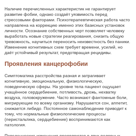
Наличие перечисленных характеристик не гарантирует
развитие фобии, однако создаёт уязвимость перед
стрессовыми факторами. Психотерапевтическая работа часто
направлена на коррекцию именно этих базисных установок
личности. Осознание собственных черт позволяет человеку
выработать новые стратегии реагирования, снизить общую
тревожность, научиться переносить неизвестность без паники.
Изменение когнитивных схем требует времени, усилий, но
даёт устойчивый результат, предотвращая рецидивы.
Проявления канцерофобии
Симптоматика расстройства разная и затрагивает
когнитивную, эмоциональную, физиологическую,
поведенческую сферы. На уровне тела пациент ощущает
учащённое сердцебиение, потливость, дрожь, нехватку
воздуха, головокружение. Часто возникают фантомные боли,
мигрирующие по всему организму. Нарушается сон, аппетит,
снижается либидо. Постоянное самонаблюдение приводит к
тому, что нормальные физиологические процессы
(перистальтика, сердцебиение) воспринимаются как
патология.
Поведенческие изменения проявляются в двух полярных