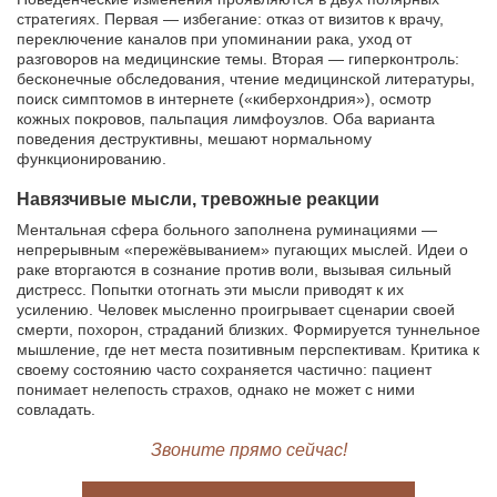
стратегиях. Первая — избегание: отказ от визитов к врачу,
переключение каналов при упоминании рака, уход от
разговоров на медицинские темы. Вторая — гиперконтроль:
бесконечные обследования, чтение медицинской литературы,
поиск симптомов в интернете («киберхондрия»), осмотр
кожных покровов, пальпация лимфоузлов. Оба варианта
поведения деструктивны, мешают нормальному
функционированию.
Навязчивые мысли, тревожные реакции
Ментальная сфера больного заполнена руминациями —
непрерывным «пережёвыванием» пугающих мыслей. Идеи о
раке вторгаются в сознание против воли, вызывая сильный
дистресс. Попытки отогнать эти мысли приводят к их
усилению. Человек мысленно проигрывает сценарии своей
смерти, похорон, страданий близких. Формируется туннельное
мышление, где нет места позитивным перспективам. Критика к
своему состоянию часто сохраняется частично: пациент
понимает нелепость страхов, однако не может с ними
совладать.
Звоните прямо сейчас!