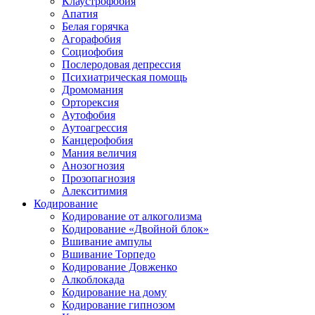
Клаустрофобия
Апатия
Белая горячка
Агорафобия
Социофобия
Послеродовая депрессия
Психиатрическая помощь
Дромомания
Орторексия
Аутофобия
Аутоагрессия
Канцерофобия
Мания величия
Анозогнозия
Прозопагнозия
Алекситимия
Кодирование
Кодирование от алкоголизма
Кодирование «Двойной блок»
Вшивание ампулы
Вшивание Торпедо
Кодирование Довженко
Алкоблокада
Кодирование на дому
Кодирование гипнозом