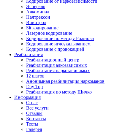
Кодирование от наркозависимости
Эспераль
Алкоминал
Налтрексон
Вивитрол
Sit кодирование
Лазерное кодирование
Кодирование по методу Рожнова
Кодирование иглоукалыванием
Кодирование с провокацией
Реабилитация
Реабилитационный центр
Реабилитация алкозависимых
Реабилитация наркозависимых
12 шагов
Анонимная реабилитация наркоманов
Day Top
Реабилитация по методу Шичко
Информация
О нас
Все услуги
Отзывы
Контакты
Тесты
Галерея