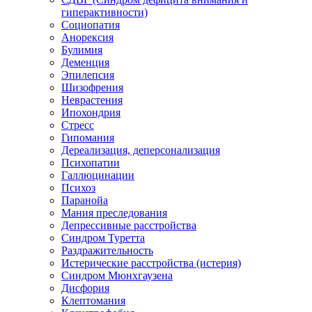
гиперактивности)
Социопатия
Анорексия
Булимия
Деменция
Эпилепсия
Шизофрения
Неврастения
Ипохондрия
Стресс
Гипомания
Дереализация, деперсонализация
Психопатии
Галлюцинации
Психоз
Паранойа
Мания преследования
Депрессивные расстройства
Синдром Туретта
Раздражительность
Истерические расстройства (истерия)
Синдром Мюнхгаузена
Дисфория
Клептомания