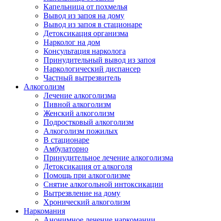
Капельница от похмелья
Вывод из запоя на дому
Вывод из запоя в стационаре
Детоксикация организма
Нарколог на дом
Консультация нарколога
Принудительный вывод из запоя
Наркологический диспансер
Частный вытрезвитель
Алкоголизм
Лечение алкоголизма
Пивной алкоголизм
Женский алкоголизм
Подростковый алкоголизм
Алкоголизм пожилых
В стационаре
Амбулаторно
Принудительное лечение алкоголизма
Детоксикация от алкоголя
Помощь при алкоголизме
Снятие алкогольной интоксикации
Вытрезвление на дому
Хронический алкоголизм
Наркомания
Анонимное лечение наркомании