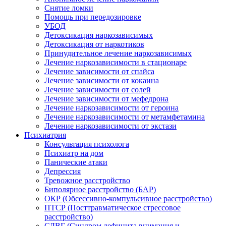
Снятие ломки
Помощь при передозировке
УБОД
Детоксикация наркозависимых
Детоксикация от наркотиков
Принудительное лечение наркозависимых
Лечение наркозависимости в стационаре
Лечение зависимости от спайса
Лечение зависимости от кокаина
Лечение зависимости от солей
Лечение зависимости от мефедрона
Лечение наркозависимости от героина
Лечение наркозависимости от метамфетамина
Лечение наркозависимости от экстази
Психиатрия
Консультация психолога
Психиатр на дом
Панические атаки
Депрессия
Тревожное расстройство
Биполярное расстройство (БАР)
ОКР (Обсессивно-компульсивное расстройство)
ПТСР (Посттравматическое стрессовое
расстройство)
СДВГ (Синдром дефицита внимания и