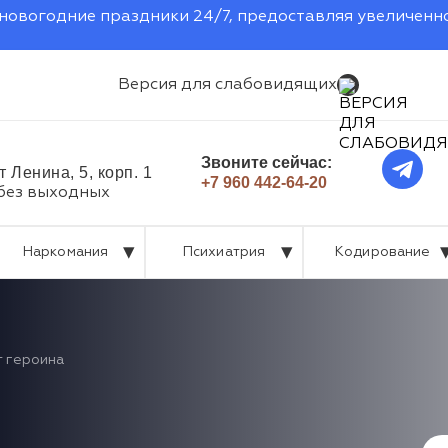
новогодние праздники 24/7, предоставляя увеличенн
Версия для слабовидящих
Звоните сейчас:
т Ленина, 5, корп. 1
+7 960 442-64-20
 без выходных
Наркомания
Психиатрия
Кодирование
т героина