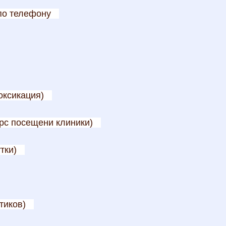
по телефону
оксикация)
рс посещени клиники)
тки)
тиков)