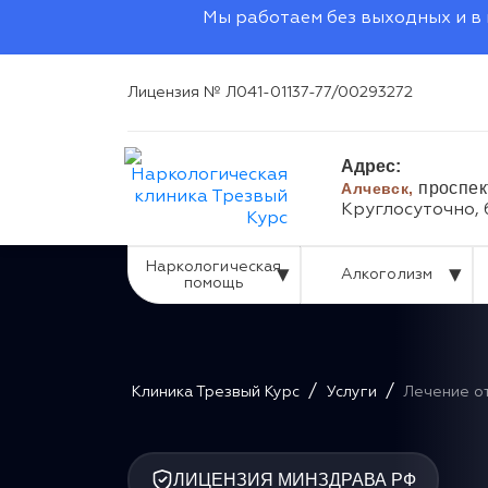
Мы работаем без выходных и в 
Лицензия № Л041-01137-77/00293272
Адрес:
проспек
Алчевск,
Круглосуточно,
Наркологическая
Алкоголизм
помощь
/
/
Клиника Трезвый Курс
Услуги
Лечение о
ЛИЦЕНЗИЯ МИНЗДРАВА РФ