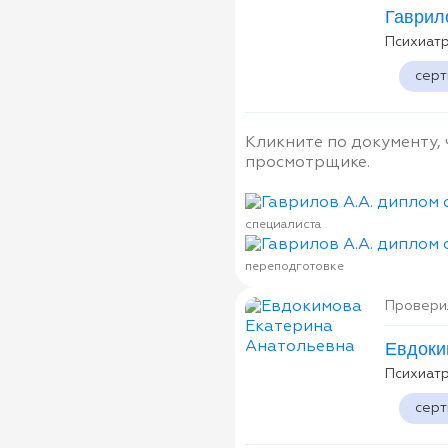
Гаврил
Психиат
сер
Кликните по документу,
просмотрщике.
специалиста
переподготовке
Проверил
Евдоки
Психиат
сер