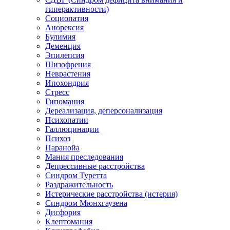
гиперактивности)
Социопатия
Анорексия
Булимия
Деменция
Эпилепсия
Шизофрения
Неврастения
Ипохондрия
Стресс
Гипомания
Дереализация, деперсонализация
Психопатии
Галлюцинации
Психоз
Паранойа
Мания преследования
Депрессивные расстройства
Синдром Туретта
Раздражительность
Истерические расстройства (истерия)
Синдром Мюнхгаузена
Дисфория
Клептомания