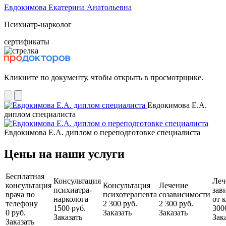
Евдокимова Екатерина Анатольевна
Психиатр-нарколог
сертификаты
Кликните по документу, чтобы открыть в просмотрщике.
Евдокимова Е.А.
диплом специалиста
Евдокимова Е.А. диплом о переподготовке специалиста
Цены на наши услуги
Бесплатная
Консультация
Леч
консультация
Консультация
Лечение
психиатра-
зав
врача по
психотерапевта
созависимости
нарколога
от 
телефону
2 300 руб.
2 300 руб.
1500 руб.
300
0 руб.
Заказать
Заказать
Заказать
Зак
Заказать