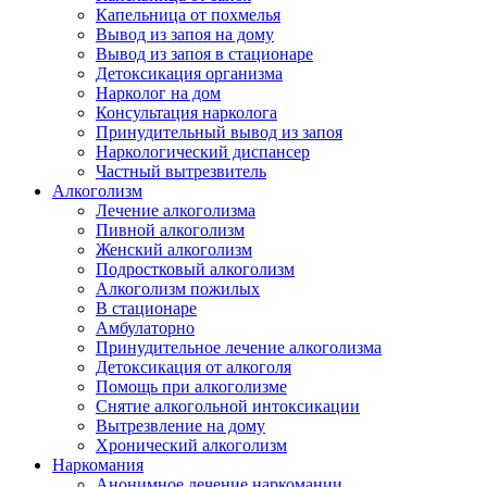
Капельница от похмелья
Вывод из запоя на дому
Вывод из запоя в стационаре
Детоксикация организма
Нарколог на дом
Консультация нарколога
Принудительный вывод из запоя
Наркологический диспансер
Частный вытрезвитель
Алкоголизм
Лечение алкоголизма
Пивной алкоголизм
Женский алкоголизм
Подростковый алкоголизм
Алкоголизм пожилых
В стационаре
Амбулаторно
Принудительное лечение алкоголизма
Детоксикация от алкоголя
Помощь при алкоголизме
Снятие алкогольной интоксикации
Вытрезвление на дому
Хронический алкоголизм
Наркомания
Анонимное лечение наркомании