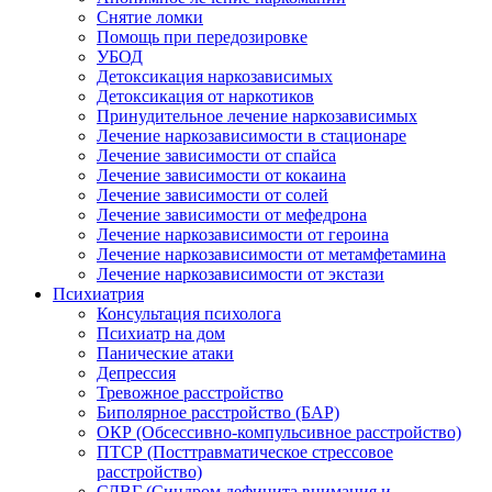
Снятие ломки
Помощь при передозировке
УБОД
Детоксикация наркозависимых
Детоксикация от наркотиков
Принудительное лечение наркозависимых
Лечение наркозависимости в стационаре
Лечение зависимости от спайса
Лечение зависимости от кокаина
Лечение зависимости от солей
Лечение зависимости от мефедрона
Лечение наркозависимости от героина
Лечение наркозависимости от метамфетамина
Лечение наркозависимости от экстази
Психиатрия
Консультация психолога
Психиатр на дом
Панические атаки
Депрессия
Тревожное расстройство
Биполярное расстройство (БАР)
ОКР (Обсессивно-компульсивное расстройство)
ПТСР (Посттравматическое стрессовое
расстройство)
СДВГ (Синдром дефицита внимания и