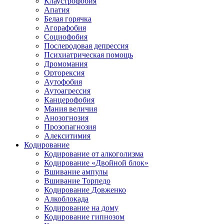
Клаустрофобия
Апатия
Белая горячка
Агорафобия
Социофобия
Послеродовая депрессия
Психиатрическая помощь
Дромомания
Орторексия
Аутофобия
Аутоагрессия
Канцерофобия
Мания величия
Анозогнозия
Прозопагнозия
Алекситимия
Кодирование
Кодирование от алкоголизма
Кодирование «Двойной блок»
Вшивание ампулы
Вшивание Торпедо
Кодирование Довженко
Алкоблокада
Кодирование на дому
Кодирование гипнозом