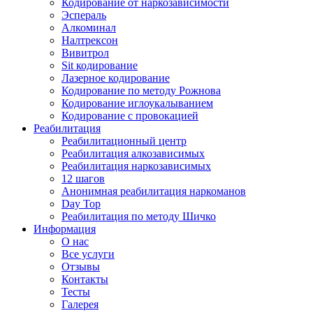
Кодирование от наркозависимости
Эспераль
Алкоминал
Налтрексон
Вивитрол
Sit кодирование
Лазерное кодирование
Кодирование по методу Рожнова
Кодирование иглоукалыванием
Кодирование с провокацией
Реабилитация
Реабилитационный центр
Реабилитация алкозависимых
Реабилитация наркозависимых
12 шагов
Анонимная реабилитация наркоманов
Day Top
Реабилитация по методу Шичко
Информация
О нас
Все услуги
Отзывы
Контакты
Тесты
Галерея