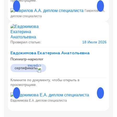
просмотрщике.
Гаврилов А.А.
Гаврил
диплом специалиста
Проверил статью:
18 Июля 2026
Евдокимова Екатерина Анатольевна
Психиатр-нарколог
сертификаты
Кликните по документу, чтобы открыть в
просмотрщике.
Евдокимова Е.А. диплом специалиста
Евдоки