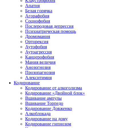
Клаустрофобия
Апатия
Белая горячка
Агорафобия
Социофобия
Послеродовая депрессия
Психиатрическая помощь
Дромомания
Орторексия
Аутофобия
Аутоагрессия
Канцерофобия
Мания величия
Анозогнозия
Прозопагнозия
Алекситимия
Кодирование
Кодирование от алкоголизма
Кодирование «Двойной блок»
Вшивание ампулы
Вшивание Торпедо
Кодирование Довженко
Алкоблокада
Кодирование на дому
Кодирование гипнозом