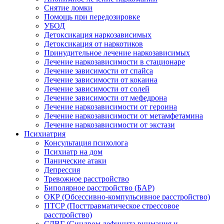
Снятие ломки
Помощь при передозировке
УБОД
Детоксикация наркозависимых
Детоксикация от наркотиков
Принудительное лечение наркозависимых
Лечение наркозависимости в стационаре
Лечение зависимости от спайса
Лечение зависимости от кокаина
Лечение зависимости от солей
Лечение зависимости от мефедрона
Лечение наркозависимости от героина
Лечение наркозависимости от метамфетамина
Лечение наркозависимости от экстази
Психиатрия
Консультация психолога
Психиатр на дом
Панические атаки
Депрессия
Тревожное расстройство
Биполярное расстройство (БАР)
ОКР (Обсессивно-компульсивное расстройство)
ПТСР (Посттравматическое стрессовое
расстройство)
СДВГ (Синдром дефицита внимания и