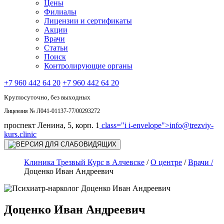
Цены
Филиалы
Лицензии и сертификаты
Акции
Врачи
Статьи
Поиск
Контролирующие органы
+7 960 442 64 20
+7 960 442 64 20
Круглосуточно, без выходных
Лицензия № Л041-01137-77/00293272
проспект Ленина, 5, корп. 1
class="i i-envelope">
info@trezviy-
kurs.clinic
Клиника Трезвый Курс в Алчевске
/
О центре
/
Врачи /
Доценко Иван Андреевич
Доценко Иван Андреевич