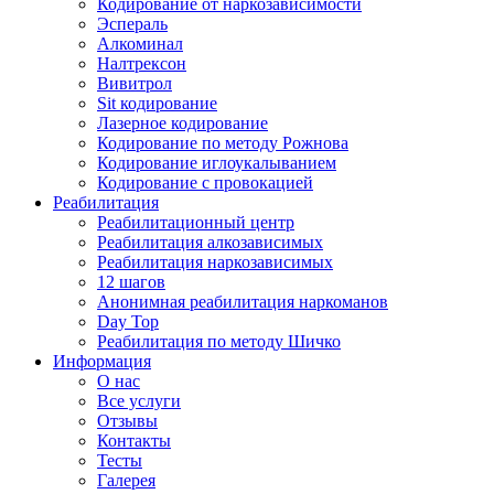
Кодирование от наркозависимости
Эспераль
Алкоминал
Налтрексон
Вивитрол
Sit кодирование
Лазерное кодирование
Кодирование по методу Рожнова
Кодирование иглоукалыванием
Кодирование с провокацией
Реабилитация
Реабилитационный центр
Реабилитация алкозависимых
Реабилитация наркозависимых
12 шагов
Анонимная реабилитация наркоманов
Day Top
Реабилитация по методу Шичко
Информация
О нас
Все услуги
Отзывы
Контакты
Тесты
Галерея