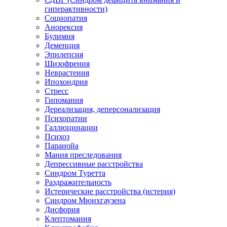
гиперактивности)
Социопатия
Анорексия
Булимия
Деменция
Эпилепсия
Шизофрения
Неврастения
Ипохондрия
Стресс
Гипомания
Дереализация, деперсонализация
Психопатии
Галлюцинации
Психоз
Паранойа
Мания преследования
Депрессивные расстройства
Синдром Туретта
Раздражительность
Истерические расстройства (истерия)
Синдром Мюнхгаузена
Дисфория
Клептомания