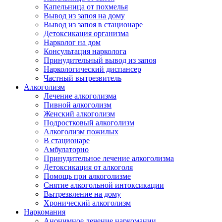
Капельница от похмелья
Вывод из запоя на дому
Вывод из запоя в стационаре
Детоксикация организма
Нарколог на дом
Консультация нарколога
Принудительный вывод из запоя
Наркологический диспансер
Частный вытрезвитель
Алкоголизм
Лечение алкоголизма
Пивной алкоголизм
Женский алкоголизм
Подростковый алкоголизм
Алкоголизм пожилых
В стационаре
Амбулаторно
Принудительное лечение алкоголизма
Детоксикация от алкоголя
Помощь при алкоголизме
Снятие алкогольной интоксикации
Вытрезвление на дому
Хронический алкоголизм
Наркомания
Анонимное лечение наркомании