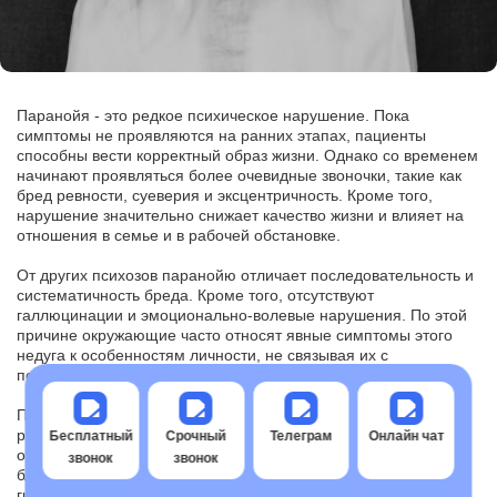
Паранойя - это редкое психическое нарушение. Пока
симптомы не проявляются на ранних этапах, пациенты
способны вести корректный образ жизни. Однако со временем
начинают проявляться более очевидные звоночки, такие как
бред ревности, суеверия и эксцентричность. Кроме того,
нарушение значительно снижает качество жизни и влияет на
отношения в семье и в рабочей обстановке.
От других психозов паранойю отличает последовательность и
систематичность бреда. Кроме того, отсутствуют
галлюцинации и эмоционально-волевые нарушения. По этой
причине окружающие часто относят явные симптомы этого
недуга к особенностям личности, не связывая их с
психической патологией.
Поскольку паранойя является прогрессирующим
расстройством, наши специалисты рекомендуют сначала
Бесплатный
Срочный
Телеграм
Онлайн чат
обратиться квалифицированному врачу. Если вы или ваш
звонок
звонок
близкий человек стали чрезмерно подозрительны, нездорово
гиперактивны или несправедливо обвиняете своих родных,