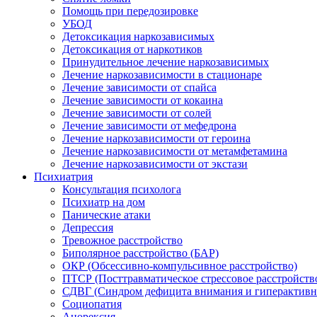
Помощь при передозировке
УБОД
Детоксикация наркозависимых
Детоксикация от наркотиков
Принудительное лечение наркозависимых
Лечение наркозависимости в стационаре
Лечение зависимости от спайса
Лечение зависимости от кокаина
Лечение зависимости от солей
Лечение зависимости от мефедрона
Лечение наркозависимости от героина
Лечение наркозависимости от метамфетамина
Лечение наркозависимости от экстази
Психиатрия
Консультация психолога
Психиатр на дом
Панические атаки
Депрессия
Тревожное расстройство
Биполярное расстройство (БАР)
ОКР (Обсессивно-компульсивное расстройство)
ПТСР (Посттравматическое стрессовое расстройств
СДВГ (Синдром дефицита внимания и гиперактивн
Социопатия
Анорексия