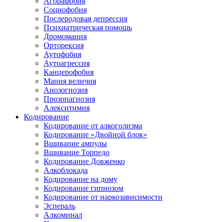
Агорафобия
Социофобия
Послеродовая депрессия
Психиатрическая помощь
Дромомания
Орторексия
Аутофобия
Аутоагрессия
Канцерофобия
Мания величия
Анозогнозия
Прозопагнозия
Алекситимия
Кодирование
Кодирование от алкоголизма
Кодирование «Двойной блок»
Вшивание ампулы
Вшивание Торпедо
Кодирование Довженко
Алкоблокада
Кодирование на дому
Кодирование гипнозом
Кодирование от наркозависимости
Эспераль
Алкоминал