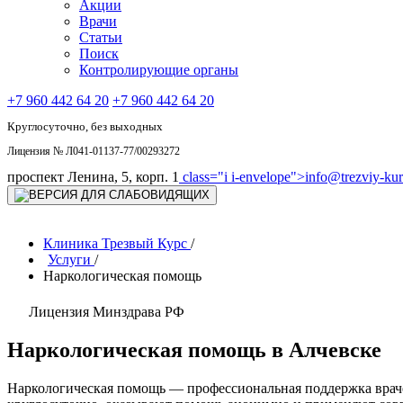
Акции
Врачи
Статьи
Поиск
Контролирующие органы
+7 960 442 64 20
+7 960 442 64 20
Круглосуточно, без выходных
Лицензия № Л041-01137-77/00293272
проспект Ленина, 5, корп. 1
class="i i-envelope">
info@trezviy-kurs
Клиника Трезвый Курс
/
Услуги
/
Наркологическая помощь
Лицензия Минздрава РФ
Наркологическая помощь в Алчевске
Наркологическая помощь — профессиональная поддержка враче