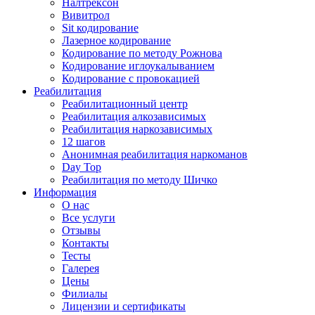
Налтрексон
Вивитрол
Sit кодирование
Лазерное кодирование
Кодирование по методу Рожнова
Кодирование иглоукалыванием
Кодирование с провокацией
Реабилитация
Реабилитационный центр
Реабилитация алкозависимых
Реабилитация наркозависимых
12 шагов
Анонимная реабилитация наркоманов
Day Top
Реабилитация по методу Шичко
Информация
О нас
Все услуги
Отзывы
Контакты
Тесты
Галерея
Цены
Филиалы
Лицензии и сертификаты