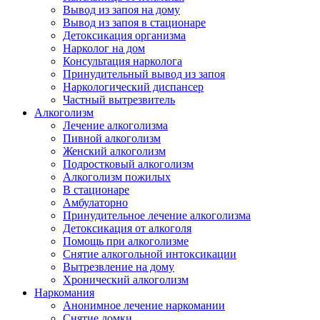
Вывод из запоя на дому
Вывод из запоя в стационаре
Детоксикация организма
Нарколог на дом
Консультация нарколога
Принудительный вывод из запоя
Наркологический диспансер
Частный вытрезвитель
Алкоголизм
Лечение алкоголизма
Пивной алкоголизм
Женский алкоголизм
Подростковый алкоголизм
Алкоголизм пожилых
В стационаре
Амбулаторно
Принудительное лечение алкоголизма
Детоксикация от алкоголя
Помощь при алкоголизме
Снятие алкогольной интоксикации
Вытрезвление на дому
Хронический алкоголизм
Наркомания
Анонимное лечение наркомании
Снятие ломки