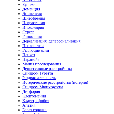
Булимия
Деменция
Эпилепсия
Шизофрения
Неврастения
Ипохондрия
Стресс
Гипомания
Дереализация, деперсонализация
Психопатии
Галлюцинации
Психоз
Паранойа
Мания преследования
Депрессивные расстройства
Синдром Туретта
Раздражительность
Истерические расстройства (истерия)
Синдром Мюнхгаузена
Дисфория
Клептомания
Клаустрофобия
Апатия
Белая горячка