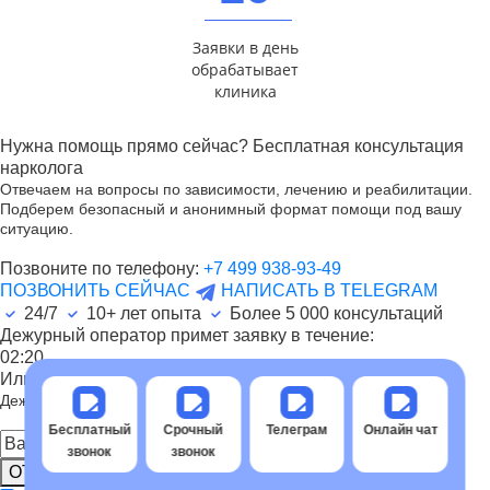
Заявки в день
обрабатывает
клиника
Нужна помощь прямо сейчас? Бесплатная консультация
нарколога
Отвечаем на вопросы по зависимости, лечению и реабилитации.
Подберем безопасный и анонимный формат помощи под вашу
ситуацию.
Позвоните по телефону:
+7 499 938-93-49
ПОЗВОНИТЬ СЕЙЧАС
НАПИСАТЬ В TELEGRAM
24/7
10+ лет опыта
Более
5 000
консультаций
Дежурный оператор примет заявку в течение:
02:20
Или закажите срочный обратный звонок
Дежурный оператор обработает заявку и передаст врачу
Бесплатный
Срочный
Телеграм
Онлайн чат
звонок
звонок
ОТПРАВИТЬ ЗАЯВКУ