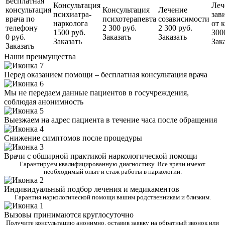
Бесплатная
Консультация
Леч
консультация
Консультация
Лечение
психиатра-
зав
врача по
психотерапевта
созависимости
нарколога
от 
телефону
2 300 руб.
2 300 руб.
1500 руб.
300
0 руб.
Заказать
Заказать
Заказать
Зак
Заказать
Наши преимущества
Перед оказанием помощи – бесплатная консультация врача
Мы не передаем данные пациентов в госучреждения,
соблюдая анонимность
Выезжаем на адрес пациента в течение часа после обращения
Снижение симптомов после процедуры
Врачи с обширной практикой наркологической помощи
Гарантируем квалифицированную диагностику. Все врачи имеют
необходимый опыт и стаж работы в наркологии.
Индивидуальный подбор лечения и медикаментов
Гарантия наркологической помощи вашим родственникам и близким.
Вызовы принимаются круглосуточно
Получите консультацию анонимно, оставив заявку на обратный звонок или