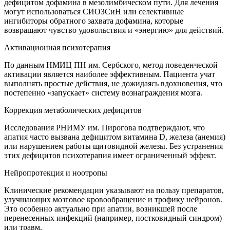
дефицитом дофамина в мезолимбическом пути. Для лечения
могут использоваться СИОЗСиН или селективные
ингибиторы обратного захвата дофамина, которые
возвращают чувство удовольствия и «энергию» для действий.
Активационная психотерапия
По данным НМИЦ ПН им. Сербского, метод поведенческой
активации является наиболее эффективным. Пациента учат
выполнять простые действия, не дожидаясь вдохновения, что
постепенно «запускает» систему вознаграждения мозга.
Коррекция метаболических дефицитов
Исследования РНИМУ им. Пирогова подтверждают, что
апатия часто вызвана дефицитом витамина D, железа (анемия)
или нарушением работы щитовидной железы. Без устранения
этих дефицитов психотерапия имеет ограниченный эффект.
Нейропротекция и ноотропы
Клинические рекомендации указывают на пользу препаратов,
улучшающих мозговое кровообращение и трофику нейронов.
Это особенно актуально при апатии, возникшей после
перенесенных инфекций (например, постковидный синдром)
или травм.