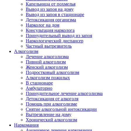
Капельница от похмелья
Вывод из запоя на дому
Вывод из запоя в стационаре
Детоксикация организма
Нарколог на дом
Консультация нарколога
Принудительный вывод из запоя
Наркологический диспансер
Частный вытрезвитель
Алкоголизм
Лечение алкоголизма
Пивной алкоголизм
Женский алкоголизм
Подростковый алкоголизм
Алкоголизм пожилых
В стационаре
Амбулаторно
Принудительное лечение алкоголизма
Детоксикация от алкоголя
Помощь при алкоголизме
Снятие алкогольной интоксикации
Вытрезвление на дому
Хронический алкоголизм
Наркомания
Анонимное лечение наркомании