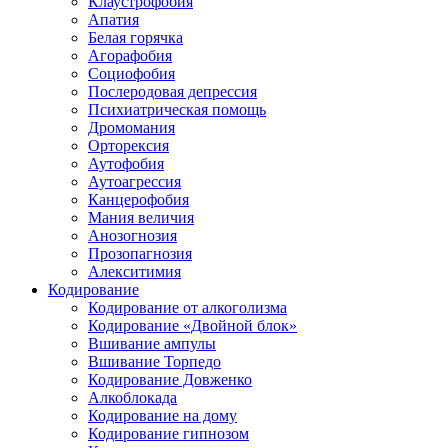
Клаустрофобия
Апатия
Белая горячка
Агорафобия
Социофобия
Послеродовая депрессия
Психиатрическая помощь
Дромомания
Орторексия
Аутофобия
Аутоагрессия
Канцерофобия
Мания величия
Анозогнозия
Прозопагнозия
Алекситимия
Кодирование
Кодирование от алкоголизма
Кодирование «Двойной блок»
Вшивание ампулы
Вшивание Торпедо
Кодирование Довженко
Алкоблокада
Кодирование на дому
Кодирование гипнозом