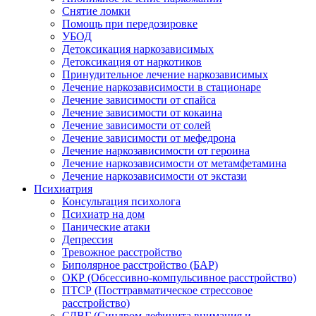
Снятие ломки
Помощь при передозировке
УБОД
Детоксикация наркозависимых
Детоксикация от наркотиков
Принудительное лечение наркозависимых
Лечение наркозависимости в стационаре
Лечение зависимости от спайса
Лечение зависимости от кокаина
Лечение зависимости от солей
Лечение зависимости от мефедрона
Лечение наркозависимости от героина
Лечение наркозависимости от метамфетамина
Лечение наркозависимости от экстази
Психиатрия
Консультация психолога
Психиатр на дом
Панические атаки
Депрессия
Тревожное расстройство
Биполярное расстройство (БАР)
ОКР (Обсессивно-компульсивное расстройство)
ПТСР (Посттравматическое стрессовое
расстройство)
СДВГ (Синдром дефицита внимания и