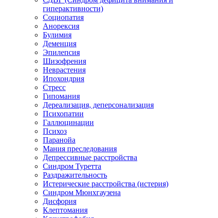
гиперактивности)
Социопатия
Анорексия
Булимия
Деменция
Эпилепсия
Шизофрения
Неврастения
Ипохондрия
Стресс
Гипомания
Дереализация, деперсонализация
Психопатии
Галлюцинации
Психоз
Паранойа
Мания преследования
Депрессивные расстройства
Синдром Туретта
Раздражительность
Истерические расстройства (истерия)
Синдром Мюнхгаузена
Дисфория
Клептомания