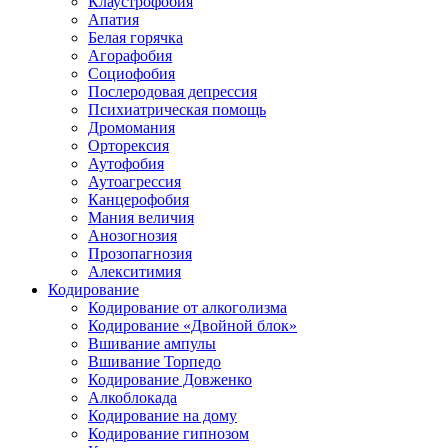
Клаустрофобия
Апатия
Белая горячка
Агорафобия
Социофобия
Послеродовая депрессия
Психиатрическая помощь
Дромомания
Орторексия
Аутофобия
Аутоагрессия
Канцерофобия
Мания величия
Анозогнозия
Прозопагнозия
Алекситимия
Кодирование
Кодирование от алкоголизма
Кодирование «Двойной блок»
Вшивание ампулы
Вшивание Торпедо
Кодирование Довженко
Алкоблокада
Кодирование на дому
Кодирование гипнозом