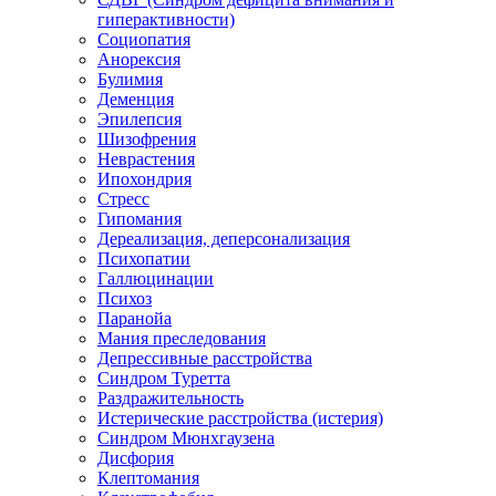
гиперактивности)
Социопатия
Анорексия
Булимия
Деменция
Эпилепсия
Шизофрения
Неврастения
Ипохондрия
Стресс
Гипомания
Дереализация, деперсонализация
Психопатии
Галлюцинации
Психоз
Паранойа
Мания преследования
Депрессивные расстройства
Синдром Туретта
Раздражительность
Истерические расстройства (истерия)
Синдром Мюнхгаузена
Дисфория
Клептомания