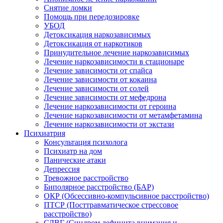
Снятие ломки
Помощь при передозировке
УБОД
Детоксикация наркозависимых
Детоксикация от наркотиков
Принудительное лечение наркозависимых
Лечение наркозависимости в стационаре
Лечение зависимости от спайса
Лечение зависимости от кокаина
Лечение зависимости от солей
Лечение зависимости от мефедрона
Лечение наркозависимости от героина
Лечение наркозависимости от метамфетамина
Лечение наркозависимости от экстази
Психиатрия
Консультация психолога
Психиатр на дом
Панические атаки
Депрессия
Тревожное расстройство
Биполярное расстройство (БАР)
ОКР (Обсессивно-компульсивное расстройство)
ПТСР (Посттравматическое стрессовое
расстройство)
СДВГ (Синдром дефицита внимания и