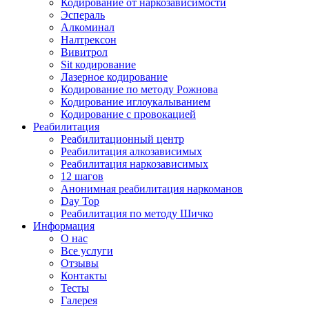
Кодирование от наркозависимости
Эспераль
Алкоминал
Налтрексон
Вивитрол
Sit кодирование
Лазерное кодирование
Кодирование по методу Рожнова
Кодирование иглоукалыванием
Кодирование с провокацией
Реабилитация
Реабилитационный центр
Реабилитация алкозависимых
Реабилитация наркозависимых
12 шагов
Анонимная реабилитация наркоманов
Day Top
Реабилитация по методу Шичко
Информация
О нас
Все услуги
Отзывы
Контакты
Тесты
Галерея