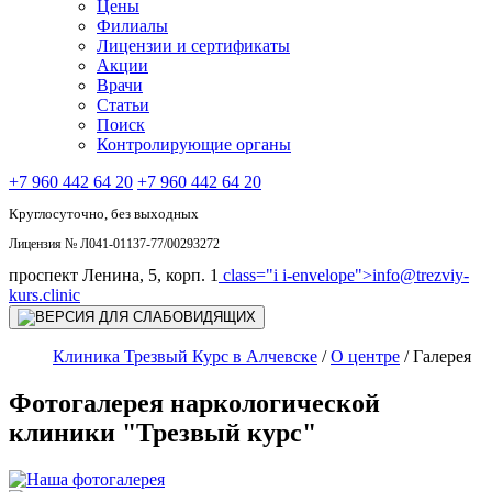
Цены
Филиалы
Лицензии и сертификаты
Акции
Врачи
Статьи
Поиск
Контролирующие органы
+7 960 442 64 20
+7 960 442 64 20
Круглосуточно, без выходных
Лицензия № Л041-01137-77/00293272
проспект Ленина, 5, корп. 1
class="i i-envelope">
info@trezviy-
kurs.clinic
Клиника Трезвый Курс в Алчевске
/
О центре
/
Галерея
Фотогалерея наркологической
клиники "Трезвый курс"