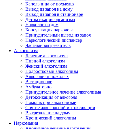
Капельница от похмелья
Вывод из запоя на дому
Вывод из запоя в стационаре
Детоксикация организма
Нарколог на дом
Консультация нарколога
Принудительный вывод из запоя
Наркологический диспансер
Частный вытрезвитель
Алкоголизм
Лечение алкоголизма
Пивной алкоголизм
Женский алкоголизм
Подростковый алкоголизм
Алкоголизм пожилых
В стационаре
Амбулаторно
Принудительное лечение алкоголизма
Детоксикация от алкоголя
Помощь при алкоголизме
Снятие алкогольной интоксикации
Вытрезвление на дому
Хронический алкоголизм
Наркомания
Анонимное лечение наркомании