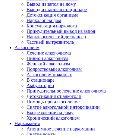
Вывод из запоя на дому
Вывод из запоя в стационаре
Детоксикация организма
Нарколог на дом
Консультация нарколога
Принудительный вывод из запоя
Наркологический диспансер
Частный вытрезвитель
Алкоголизм
Лечение алкоголизма
Пивной алкоголизм
Женский алкоголизм
Подростковый алкоголизм
Алкоголизм пожилых
В стационаре
Амбулаторно
Принудительное лечение алкоголизма
Детоксикация от алкоголя
Помощь при алкоголизме
Снятие алкогольной интоксикации
Вытрезвление на дому
Хронический алкоголизм
Наркомания
Анонимное лечение наркомании
Снятие ломки