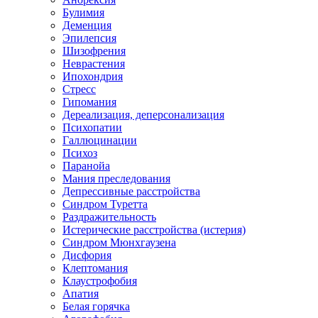
Булимия
Деменция
Эпилепсия
Шизофрения
Неврастения
Ипохондрия
Стресс
Гипомания
Дереализация, деперсонализация
Психопатии
Галлюцинации
Психоз
Паранойа
Мания преследования
Депрессивные расстройства
Синдром Туретта
Раздражительность
Истерические расстройства (истерия)
Синдром Мюнхгаузена
Дисфория
Клептомания
Клаустрофобия
Апатия
Белая горячка