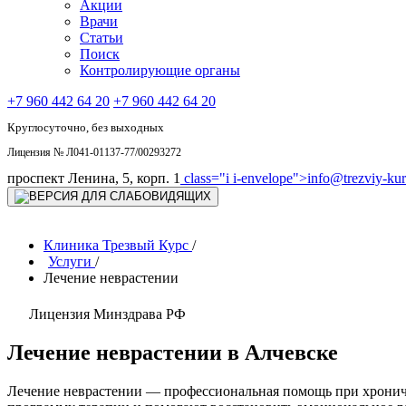
Акции
Врачи
Статьи
Поиск
Контролирующие органы
+7 960 442 64 20
+7 960 442 64 20
Круглосуточно, без выходных
Лицензия № Л041-01137-77/00293272
проспект Ленина, 5, корп. 1
class="i i-envelope">
info@trezviy-kurs
Клиника Трезвый Курс
/
Услуги
/
Лечение неврастении
Лицензия Минздрава РФ
Лечение неврастении в Алчевске
Лечение неврастении — профессиональная помощь при хронич