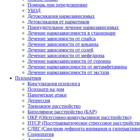
Помощь при передозировке
УБОД
Детоксикация наркозависимых
Детоксикация от наркотиков
Принудительное лечение наркозависимых
Лечение наркозависимости в стационаре
Лечение зависимости от спайса
Лечение зависимости от кокаина
Лечение зависимости от солей
Лечение зависимости от мефедрона
Лечение наркозависимости от героина
Лечение наркозависимости от метамфетамина
Лечение наркозависимости от экстази
Психиатрия
Консультация психолога
Психиатр на дом
Панические атаки
Депрессия
Тревожное расстройство
Биполярное расстройство (БАР)
ОКР (Обсессивно-компульсивное расстройство)
ПТСР (Посттравматическое стрессовое расстройств
СДВГ (Синдром дефицита внимания и гиперактивн
Социопатия
Анорексия