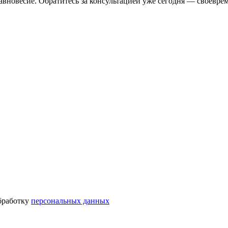
вновесие. Обратитесь за консультацией уже сегодня — своевре
бработку
персональных данных