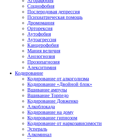
Агорафобия
Социофобия
Послеродовая депрессия
Психиатрическая помощь
Дромомания
Орторексия
Аутофобия
Аутоагрессия
Канцерофобия
Мания величия
Анозогнозия
Прозопагнозия
Алекситимия
Кодирование
Кодирование от алкоголизма
Кодирование «Двойной блок»
Вшивание ампулы
Вшивание Торпедо
Кодирование Довженко
Алкоблокада
Кодирование на дому
Кодирование гипнозом
Кодирование от наркозависимости
Эспераль
Алкоминал