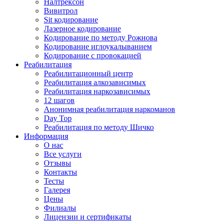
Налтрексон
Вивитрол
Sit кодирование
Лазерное кодирование
Кодирование по методу Рожнова
Кодирование иглоукалыванием
Кодирование с провокацией
Реабилитация
Реабилитационный центр
Реабилитация алкозависимых
Реабилитация наркозависимых
12 шагов
Анонимная реабилитация наркоманов
Day Top
Реабилитация по методу Шичко
Информация
О нас
Все услуги
Отзывы
Контакты
Тесты
Галерея
Цены
Филиалы
Лицензии и сертификаты